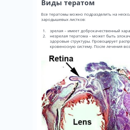
Виды тератом
Все тератомы можно подразделить на нескол
зародышевых листков:
зрелая – имеет доброкачественный харак
незрелая тератома – может быть злокач
здоровые структуры. Провоцирует расп
кровеносную систему. После лечения в