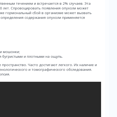
венным течением и встречается в 2% случаев. Эта
20 лет. Спровоцировать появления опухоли может
акже гормональный сбой в организме может вызвать
я определения содержания опухоли применяется
и мошонки;
я бугристыми и плотными на ощупь.
пространство. Часто достигают легкого. Их наличие и
енологического и томографического обследования.
опсия.