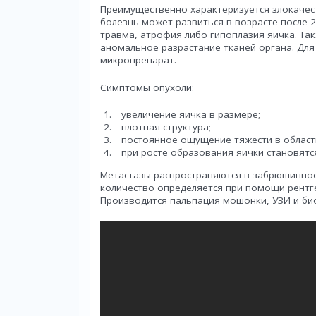
Преимущественно характеризуется злокачест
болезнь может развиться в возрасте после 
травма, атрофия либо гипоплазия яичка. Т
аномальное разрастание тканей органа. Дл
микропрепарат.
Симптомы опухоли:
увеличение яичка в размере;
плотная структура;
постоянное ощущение тяжести в област
при росте образования яички становятс
Метастазы распространяются в забрюшинное 
количество определяется при помощи рентг
Производится пальпация мошонки, УЗИ и би