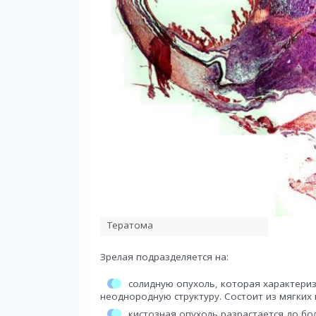
Тератома
Зрелая подразделяется на:
солидную опухоль, которая характериз
неоднородную структуру. Состоит из мягких 
кистозная опухоль разрастается до бо