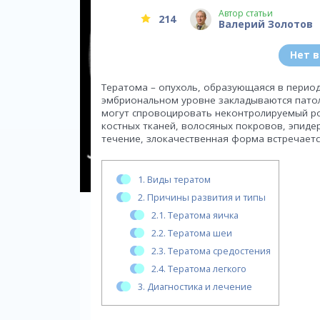
Автор статьи
214
Валерий Золотов
Нет 
Тератома – опухоль, образующаяся в период
эмбриональном уровне закладываются патол
могут спровоцировать неконтролируемый рос
костных тканей, волосяных покровов, эпиде
течение, злокачественная форма встречаетс
1.
Виды тератом
2.
Причины развития и типы
2.1.
Тератома яичка
2.2.
Тератома шеи
2.3.
Тератома средостения
2.4.
Тератома легкого
3.
Диагностика и лечение