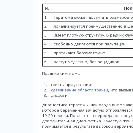
№
Пол
1
Тератома может достигать размеров от
2
локализируется преимущественно в ш
3
имеет плотную структуру. В редких слу
4
свободно двигаются при пальпации
5
протекают бессимптомно
6
растут медленно, без рецидивов
Поздние симптомы:
свисты при дыхании;
сдавливание области трахеи
, что вызыв
дисфаги.
Диагностика тератомы шеи плода выполняют
которое беременная зачастую отправляется
19-20 недели. После этого периода рост опу
дополнительная диагностика. Зачастую жен
принимается в результате высокой вероятн