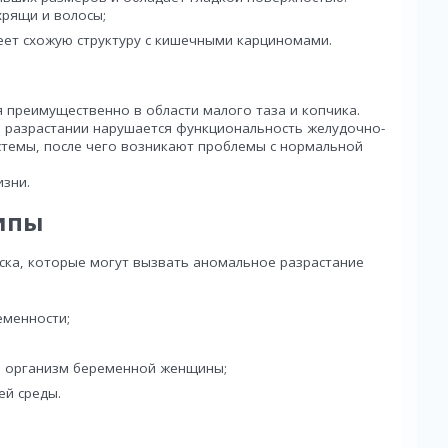
хрящи и волосы;
ет схожую структуру с кишечными карциномами.
 преимущественно в области малого таза и копчика.
 разрастании нарушается функциональность желудочно-
темы, после чего возникают проблемы с нормальной
изни.
ипы
ска, которые могут вызвать аномальное разрастание
еменности;
а организм беременной женщины;
й среды.