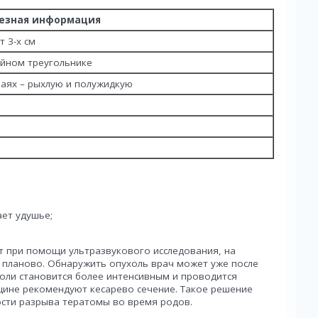
езная информация
 3-х см
ейном треугольнике
чаях – рыхлую и полужидкую
ает удушье;
 при помощи ультразвукового исследования, на
 планово. Обнаружить опухоль врач может уже после
холи становится более интенсивным и проводится
щине рекомендуют кесарево сечение. Такое решение
ости разрыва тератомы во время родов.