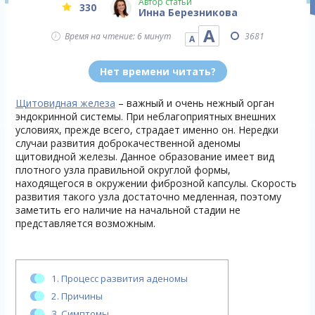
Автор статьи
330
Инна Березникова
А
Время на чтение: 6 минут
3681
А
Нет времени читать?
Щитовидная железа
– важный и очень нежный орган
эндокринной системы. При неблагоприятных внешних
условиях, прежде всего, страдает именно он. Нередки
случаи развития доброкачественной аденомы
щитовидной железы. Данное образование имеет вид
плотного узла правильной округлой формы,
находящегося в окружении фиброзной капсулы. Скорость
развития такого узла достаточно медленная, поэтому
заметить его наличие на начальной стадии не
представляется возможным.
1.
Процесс развития аденомы
2.
Причины
3.
Симптомы