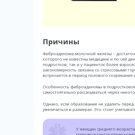
Причины
Фиброаденома молочной железы – достаточ
которого не известны медицине и по сей ден
подростков, так и у пациенток более взросл
закономерность связана со стрессовыми г
встречается в период полового созревания 
Особенность фиброаденомы в подростковом 
самостоятельно рассасываться через некото
Однако, если образование не удалить перед
увеличиться в размерах. Это стоит учитыват
У женщин среднего возраст
сопровождается перепадами