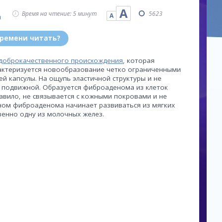
А
Время на чтение: 5 минут
5623
А
а
времени читать?
доброкачественного происхождения
, которая
рактеризуется новообразование четко ограниченными
й капсулы. На ощупь эластичной структуры и не
ь подвижной. Образуется фиброаденома из клеток
равило, не связывается с кожными покровами и не
ном фиброаденома начинает развиваться из мягких
венно одну из молочных желез.