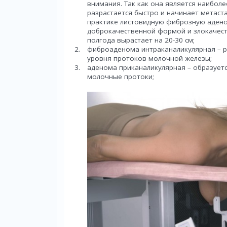
внимания. Так как она является наибол
разрастается быстро и начинает метаст
практике листовидную фиброзную адено
доброкачественной формой и злокачест
полгода вырастает на 20-30 см;
фиброаденома интраканаликулярная – ра
уровня протоков молочной железы;
аденома приканаликулярная – образуетс
молочные протоки;