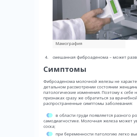
Мамография
смешанная фиброаденома – может развив
Симптомы
Фиброаденома молочной железы не характе
детальном рассмотрении состоянии женщины
патологические изменения. Поэтому к себе 
признаках сразу же обратиться за врачебно
распространенные симптомы заболевания:
в области груди появляется разного 
самодиагностике. Молочная железа может у
соска;
при беременности патологию легко вып