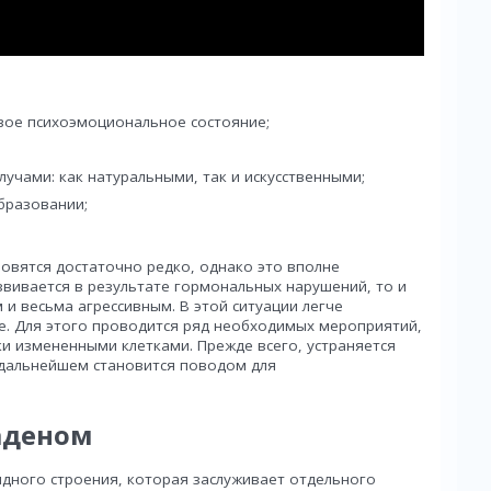
овое психоэмоциональное состояние;
учами: как натуральными, так и искусственными;
бразовании;
вятся достаточно редко, однако это вполне
звивается в результате гормональных нарушений, то и
и весьма агрессивным. В этой ситуации легче
е. Для этого проводится ряд необходимых мероприятий,
и измененными клетками. Прежде всего, устраняется
 дальнейшем становится поводом для
аденом
дного строения, которая заслуживает отдельного