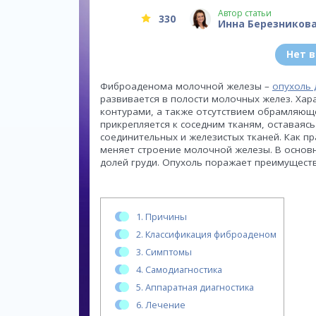
Автор статьи
330
Инна Березников
Нет 
Фиброаденома молочной железы –
опухоль 
развивается в полости молочных желез. Ха
контурами, а также отсутствием обрамляюще
прикрепляется к соседним тканям, оставаяс
соединительных и железистых тканей. Как п
меняет строение молочной железы. В основ
долей груди. Опухоль поражает преимущест
1.
Причины
2.
Классификация фиброаденом
3.
Симптомы
4.
Самодиагностика
5.
Аппаратная диагностика
6.
Лечение