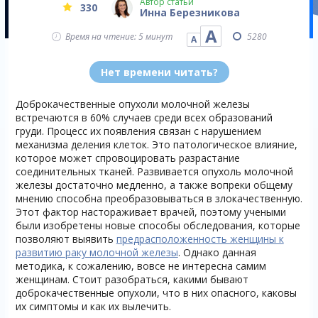
Автор статьи
330
Инна Березникова
А
Время на чтение: 5 минут
5280
А
Нет времени читать?
Доброкачественные опухоли молочной железы
встречаются в 60% случаев среди всех образований
груди. Процесс их появления связан с нарушением
механизма деления клеток. Это патологическое влияние,
которое может спровоцировать разрастание
соединительных тканей. Развивается опухоль молочной
железы достаточно медленно, а также вопреки общему
мнению способна преобразовываться в злокачественную.
Этот фактор настораживает врачей, поэтому учеными
были изобретены новые способы обследования, которые
позволяют выявить
предрасположенность женщины к
развитию раку молочной железы
. Однако данная
методика, к сожалению, вовсе не интересна самим
женщинам. Стоит разобраться, какими бывают
доброкачественные опухоли, что в них опасного, каковы
их симптомы и как их вылечить.