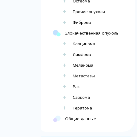
Остеома
Прочие опухоли
Фиброма
Злокачественная опухоль
Карцинома
Лимфома
Меланома
Метастазы
Рак
Саркома
Тератома
Общие данные