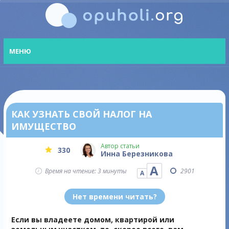
МЕНЮ
КАК УЗНАТЬ СВОЙ НАЛОГ НА
ИМУЩЕСТВО
Автор статьи
330
Инна Березникова
А
Время на чтение: 3 минуты
2901
А
Нет времени читать?
Если вы владеете домом, квартирой или