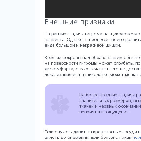
Внешние признаки
На ранних стадиях гигрома на щиколотке мо
пациента. Однако, в процессе своего развит
виде большой и некрасивой шишки.
Кожные покровы над образованием обычно н
на поверхности гигромы может огрубеть, по
дискомфорта, опухоль чаще всего не доставл
локализация ее на щиколотке может мешат
На более поздних стадиях р
значительных размеров, вы
тканей и нервных окончаний
неприятные ощущения.
Если опухоль давит на кровеносные сосуды 
вплоть до онемения. Если болезнь никак
не 