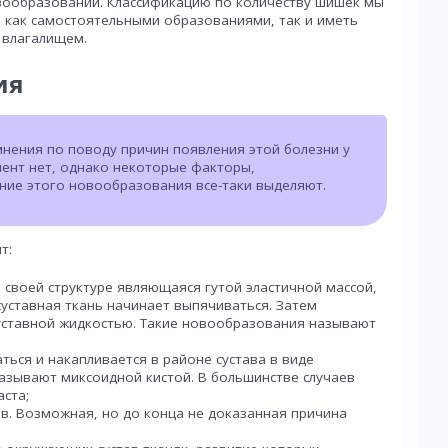
вообразований. Классификацию по количеству шишек мы
ь как самостоятельными образованиями, так и иметь
 влагалищем.
ия
нения по поводу причин появления этой болезни у
ент нет, однако некоторые факторы,
е этого новообразования все-таки выделяют.
т:
 своей структуре являющаяся гутой эластичной массой,
суставная ткань начинает выпячиваться. Затем
уставной жидкостью. Такие новообразования называют
ться и накапливается в районе сустава в виде
азывают миксоидной кистой. В большинстве случаев
ста;
в. Возможная, но до конца не доказанная причина