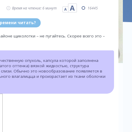
А
Время на чтение: 6 минут
16445
А
времени читать?
айоне щиколотки – не пугайтесь. Скорее всего это –
чественную опухоль, капсула которой заполнена
атого оттенка) вязкой жидкостью, структура
и слизи. Обычно это новообразование появляется в
льного влагалицща и произрастает из ткани оболочки