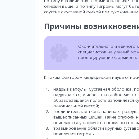
по типу и количеству сформировавшихся но
описали выше, а по типу гигромы могут быт
соустье с суставной сумкой или сухожильным
Причины возникновен
Окончательного и единого м
специалистов на данный мом
провоцирующие формировани
К таким факторам медицинская наука относи
надрыв капсулы. Суставная оболочка, по
надрывается, и через это слабое место 
образовавшаяся полость заполняется с
синовиальной кистой;
соединительная ткань начинает разруша
вышеописанных шишек. Такие опухоли н
появляются у пациентов пожилого возра
травмирование области крупных суставо
появления гигромы;