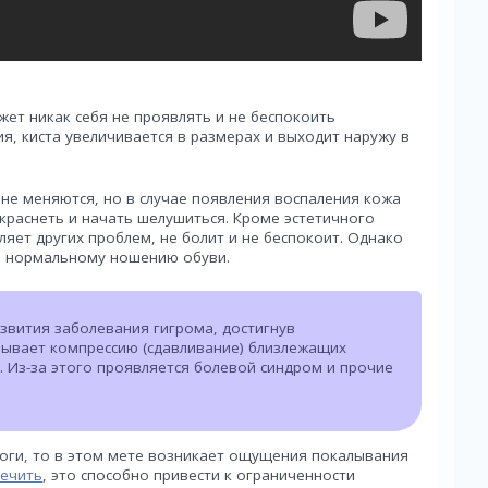
жет никак себя не проявлять и не беспокоить
ия, киста увеличивается в размерах и выходит наружу в
е меняются, но в случае появления воспаления кожа
краснеть и начать шелушиться. Кроме эстетичного
яет других проблем, не болит и не беспокоит. Однако
ь нормальному ношению обуви.
азвития заболевания гигрома, достигнув
зывает компрессию (сдавливание) близлежащих
. Из-за этого проявляется болевой синдром и прочие
ноги, то в этом мете возникает ощущения покалывания
лечить
, это способно привести к ограниченности