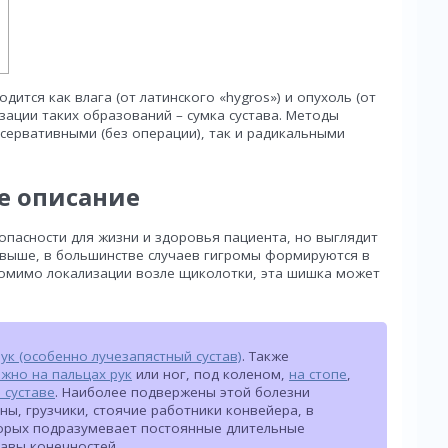
ится как влага (от латинского «hygros») и опухоль (от
зации таких образований – сумка сустава. Методы
сервативными (без операции), так и радикальными
е описание
опасности для жизни и здоровья пациента, но выглядит
 выше, в большинстве случаев гигромы формируются в
Помимо локализации возле щиколотки, эта шишка может
ук (особенно лучезапястный сустав)
. Также
жно на пальцах рук
или ног, под коленом,
на стопе
,
 суставе
. Наиболее подвержены этой болезни
ы, грузчики, стоячие работники конвейера, в
торых подразумевает постоянные длительные
тавы конечностей.