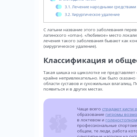
3.1.
Лечение народными средствами
3.2.
Хирургическое удаление
С латыни название этого заболевания перевод
латинского «oma»). «Любимое» место локали
лечения такого заболевания бывают как кон
(хирургическое удаление).
Классификация и обще
Такая шишка на щиколотке не представляет 
крайне непривлекательно. Как было сказано
области суставов и сухожильных влагалищ. 
появиться и в других местах.
Чаще всего
страдают кисти р
образование
гигромы возмо
в локтевом и
голеностопном
профессиональные спортсмен
общем, те люди, работа ко
однотипные нагрузки на сус