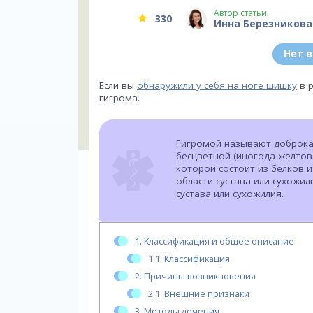
Автор статьи
330
Инна Березникова
Нет 
Если вы
обнаружили у себя на ноге шишку
в р
гигрома.
Гигромой называют доброка
бесцветной (иногода желтов
которой состоит из белков 
области сустава или сухожи
сустава или сухожилия.
1.
Классификация и общее описание
1.1.
Классификация
2.
Причины возникновения
2.1.
Внешние признаки
3.
Методы лечения