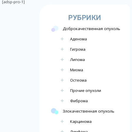
[adsp-pro-1]
РУБРИКИ
Доброкачественная опухоль
Аденома
Гигрома
Липома
Миома
Остеома
Прочие опухоли
Фиброма
Злокачественная опухоль
Карцинома
Лимфома