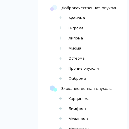
Доброкачественная опухоль
Аденома
Гигрома
Липома
Миома
Остеома
Прочие опухоли
Фиброма
Злокачественная опухоль
Карцинома
Лимфома
Меланома
Метастазы