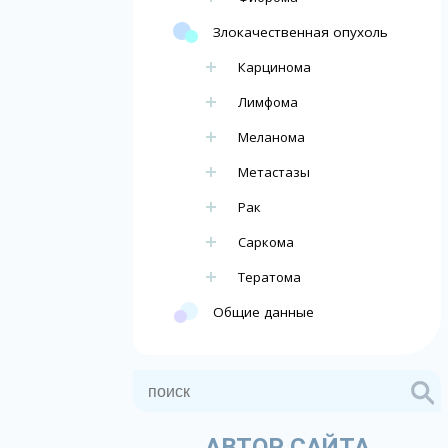
Злокачественная опухоль
Карцинома
Лимфома
Меланома
Метастазы
Рак
Саркома
Тератома
Общие данные
АВТОР САЙТА