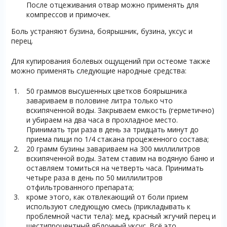
После отцеживания отвар можно применять для
компрессов и примочек.
Боль устраняют бузина, боярышник, бузина, уксус и
перец.
Для купирования болевых ощущений при остеоме также
можно применять следующие народные средства:
50 граммов высушенных цветков боярышника
завариваем в половине литра только что
вскипяченной воды. Закрываем емкость (герметично)
и убираем на два часа в прохладное место.
Принимать три раза в день за тридцать минут до
приема пищи по 1/4 стакана процеженного состава;
20 грамм бузины завариваем на 300 миллилитров
вскипяченной воды. Затем ставим на водяную баню и
оставляем томиться на четверть часа. Принимать
четыре раза в день по 50 миллилитров
отфильтрованного препарата;
кроме этого, как отвлекающий от боли прием
используют следующую смесь (прикладывать к
проблемной части тела): мед, красный жгучий перец и
шестипроцентный яблочный уксус. Всё это