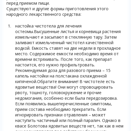
перед приемом пищи.
Существуют и другие формы приготовления этого
народного лекарственного средства:
настойка чистотела для лечения
остеомы.Высушенные листья и корневища растения
измельчают и засыпают в стеклянную тару. Затем
заливают измельченный чистотел качественной
водкой. Емкость ставят на две недели в прохладное
место. Содержимое емкости необходимо время от
времени встряхивать. После того, как препарат
настоится, его нужно профильтровать.
Рекомендуемая доза для разового приема – 15
капель настойки на полстакана охлажденной
кипяченой.Обратите внимание! В чистотеле есть
ядовитые вещества! Они могут спровоцировать
рвоту, тошноту, головокружение и прочие
недомогания, особенно если была передозировка.
Если появились вышеперечисленные симптомы,
прием состава необходимо прекратить. Если
игнорировать признаки отравления – может
наступить частичный или полный паралич. Однако в
квасе Болотова ядовитых веществ нет, так как в нем