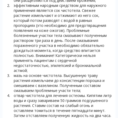
они расщепляются под действием брожения;
эффективным народным средством для наружного
применения является сок чистотела. Свежее
растение измельчают и отжимают из него сок,
который потом разводят с водой в равных
пропорциях (это необходимо для предотвращения
появления на коже ожогов). Проблемные
болезненные участки тела смазывают полученным
раствором три раза в день. После смазывания
пораженного участка в необходимо обязательно
дождаться момента, когда средство впитается
полностью. Внимание! Категорически нельзя
применять пациентам с сердечной
недостаточностью, эпилепсией и бронхиальной
астмой;
мазь на основе чистотела. Высушенную траву
растения измельчаем до консистенции порошка и
смешиваем с вазелином. Полученным составом
смазываем проблемные участи тела;
отвар чистотела для лечения остеомы. Кипятим литр
воды и сразу завариваем 50 граммов подсушенного
растения. Ставим состав на слабый огонь и
оставляем томиться в течение пятнадцати минут.
Затем отставляем полученную жидкость на два часа.