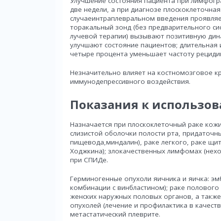
Улучшение состояния пациента при лимфогра
две недели, а при диагнозе плоскоклеточная
случаеинтраплевральном введения проявляе
торакальный зонд (без предварительного си
лучевой терапии) вызывают позитивную дин
улучшают состояние пациентов; длительная и
четыре процента уменьшает частоту рециди
Незначительно влияет на костномозговое к
иммунодепрессивного воздействия.
Показания к использо
Назначается при плоскоклеточный раке кожи,
слизистой оболочки полости рта, придаточны
пищевода,миндалин), раке легкого, раке щ
Ходжкина); злокачественных лимфомах (нехо
при СПИДе.
Герминогенные опухоли яичника и яичка: эмбр
комбинации с винбластином); раке полового чл
женских наружных половых органов, а также
опухолей (лечение и профилактика в качест
метастатический плеврите.