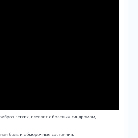
фиброз легких, плеврит с болевым синдромом,
вная боль и обморочные состояния.