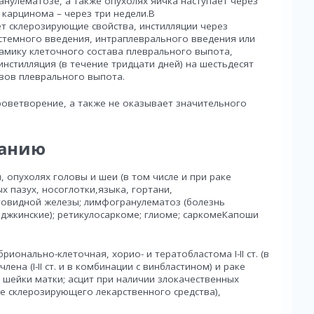
нулематозе, а также опухолях яичка наступает через
 карцинома – через три недели.В
т склерозирующие свойства, инстилляции через
стемного введения, интраплеврального введения или
амику клеточного состава плеврального выпота,
нстилляция (в течение тридцати дней) на шестьдесят
вов плеврального выпота.
роветворение, а также не оказывает значительного
ванию
 опухолях головы и шеи (в том числе и при раке
х пазух, носоглотки,языка, гортани,
итовидной железы; лимфогранулематоз (болезнь
джкинские); ретикулосаркоме; глиоме; саркомеКапоши
ионально-клеточная, хорио- и тератобластома I-II ст. (в
ена (I-II ст. и в комбинации с винбластином) и раке
 шейки матки; асцит при наличии злокачественных
ве склерозирующего лекарственного средства),