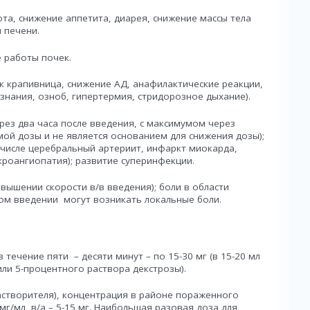
та, снижение аппетита, диарея, снижение массы тела
 печени.
 работы почек.
к крапивница, снижение АД, анафилактические реакции,
знания, озноб, гипертермия, стридорозное дыхание).
рез два часа после введения, с максимумом через
мой дозы и не является основанием для снижения дозы);
 числе церебральный артериит, инфаркт миокарда,
кроангиопатия); развитие суперинфекции.
вышении скорости в/в введения); боли в области
ом введении могут возникать локальные боли.
течение пяти – десяти минут – по 15-30 мг (в 15-20 мл
ли 5-процентного раствора декстрозы).
растворителя), концентрация в районе пораженного
 мг/мл, в/а – 5-15 мг. Наибольшая разовая доза для