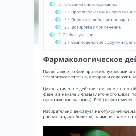
2.
Показания к использованию
2.1.
Противопоказания к применени
2.2.
Побочные действия препарата
2.3.
Дозировка и применение
3.
Особые указания
3.1.
Взаимодействие с другими преп
Фармакологическое де
Представляет собой противоопухолевый ант
Streptomycesverticillus, которая и содержи
Цитостатическое действие связано со спос
фазе и в начале S фазы клеточного цикла; п
однотяжевые разрывы), РНК (эффект менее вы
Избирательно действует на опухолиэпидер
ранних стадиях болезни, наименее заметен 