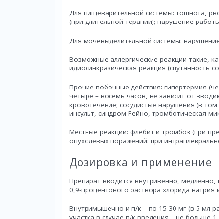
Для пищеварительной системы: тошнота, рво
(при длительной терапии); нарушение работы
Для мочевыделительной системы: нарушение
Возможные аллергические реакции такие, ка
идиосинкразическая реакция (спутанность со
Прочие побочные действия: гипертермия (че
четыре – восемь часов, не зависит от вводи
кровотечение; сосудистые нарушения (в том
инсульт, синдром Рейно, тромботическая ми
Местные реакции: флебит и тромбоз (при пре
опухолевых поражений: при интраплевральн
Дозировка и применение
Препарат вводится внутривенно, медленно, в 
0,9-процентоного раствора хлорида натрия и
Внутримышечно и п/к – по 15-30 мг (в 5 мл 
участка в случае п/к введения – не больше 1