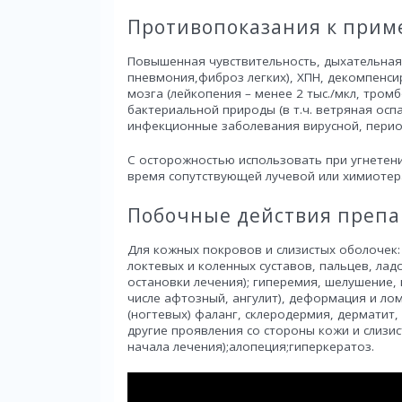
Противопоказания к при
Повышенная чувствительность, дыхательная
пневмония,фиброз легких), ХПН, декомпенси
мозга (лейкопения – менее 2 тыс./мкл, тромб
бактериальной природы (в т.ч. ветряная ос
инфекционные заболевания вирусной, период
C осторожностью использовать при угнетени
время сопутствующей лучевой или химиотера
Побочные действия препа
Для кожных покровов и слизистых оболочек:
локтевых и коленных суставов, пальцев, лад
остановки лечения); гиперемия, шелушение, 
числе афтозный, ангулит), деформация и лом
(ногтевых) фаланг, склеродермия, дерматит,
другие проявления со стороны кожи и слизис
начала лечения);алопеция;гиперкератоз.