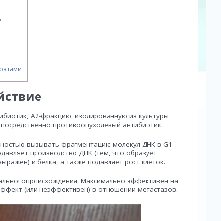
ю
аратами
йствие
ибиотик, A2-фракцию, изолированную из культуры
т непосредственно противоопухолевый антибиотик.
обностью вызывать фрагментацию молекул ДНК в G1
одавляет производство ДНК (тем, что образует
ражен) и белка, а также подавляет рост клеток.
мальногопроисхождения. Максимально эффективен на
эффект (или неэффективен) в отношении метастазов.