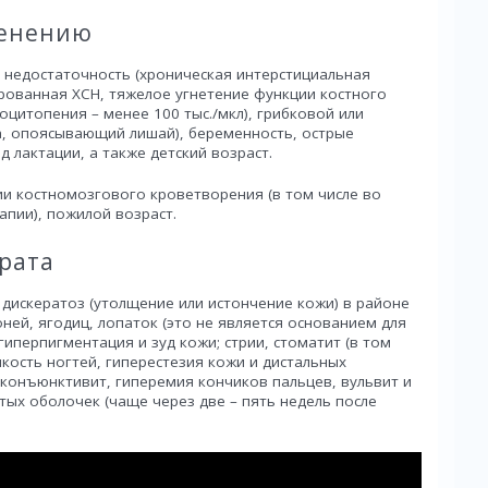
менению
 недостаточность (хроническая интерстициальная
рованная ХСН, тяжелое угнетение функции костного
оцитопения – менее 100 тыс./мкл), грибковой или
па, опоясывающий лишай), беременность, острые
 лактации, а также детский возраст.
и костномозгового кроветворения (в том числе во
пии), пожилой возраст.
рата
 дискератоз (утолщение или истончение кожи) в районе
оней, ягодиц, лопаток (это не является основанием для
гиперпигментация и зуд кожи; стрии, стоматит (в том
кость ногтей, гиперестезия кожи и дистальных
 конъюнктивит, гиперемия кончиков пальцев, вульвит и
тых оболочек (чаще через две – пять недель после