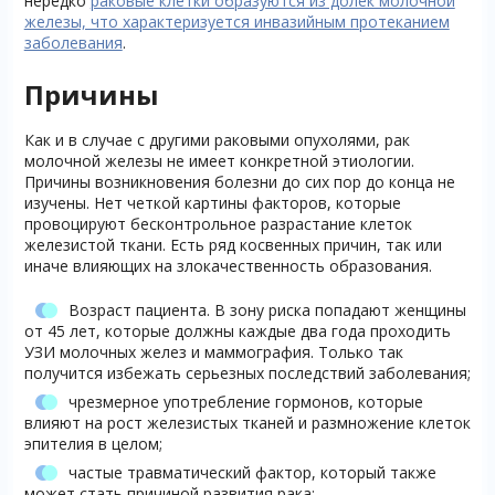
нередко
раковые клетки образуются из долек молочной
железы, что характеризуется инвазийным протеканием
заболевания
.
Причины
Как и в случае с другими раковыми опухолями, рак
молочной железы не имеет конкретной этиологии.
Причины возникновения болезни до сих пор до конца не
изучены. Нет четкой картины факторов, которые
провоцируют бесконтрольное разрастание клеток
железистой ткани. Есть ряд косвенных причин, так или
иначе влияющих на злокачественность образования.
Возраст пациента. В зону риска попадают женщины
от 45 лет, которые должны каждые два года проходить
УЗИ молочных желез и маммография. Только так
получится избежать серьезных последствий заболевания;
чрезмерное употребление гормонов, которые
влияют на рост железистых тканей и размножение клеток
эпителия в целом;
частые травматический фактор, который также
может стать причиной развития рака;