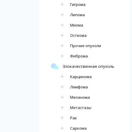
Гигрома
Липома
Миома
Остеома
Прочие опухоли
Фиброма
Злокачественная опухоль
Карцинома
Лимфома
Меланома
Метастазы
Рак
Саркома