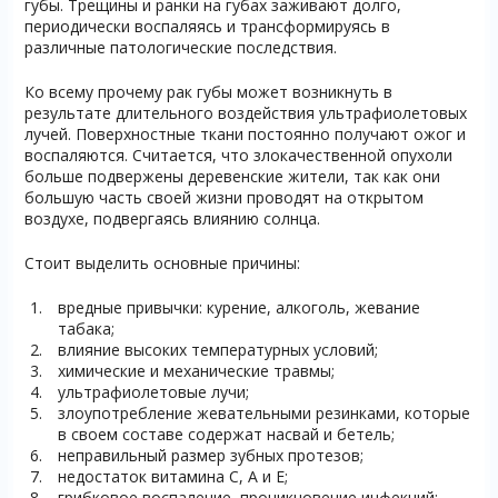
губы. Трещины и ранки на губах заживают долго,
периодически воспаляясь и трансформируясь в
различные патологические последствия.
Ко всему прочему рак губы может возникнуть в
результате длительного воздействия ультрафиолетовых
лучей. Поверхностные ткани постоянно получают ожог и
воспаляются. Считается, что злокачественной опухоли
больше подвержены деревенские жители, так как они
большую часть своей жизни проводят на открытом
воздухе, подвергаясь влиянию солнца.
Стоит выделить основные причины:
вредные привычки: курение, алкоголь, жевание
табака;
влияние высоких температурных условий;
химические и механические травмы;
ультрафиолетовые лучи;
злоупотребление жевательными резинками, которые
в своем составе содержат насвай и бетель;
неправильный размер зубных протезов;
недостаток витамина С, А и Е;
грибковое воспаление, проникновение инфекций;