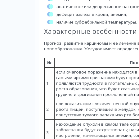
апатическое или депрессивное настрое
дефицит железа в крови, анемия;
наличие субфебрильной температуры.
Характерные особенности
Прогноз, развитие карциномы и ее лечение 
новообразования. Желудок имеет определен
№
Пол
если очаговое поражение находится в
самыми яркими признаками будут проя
1
появляются трудности в глотательных 
роста образования, что будет сказыва
грудине и срыгивания проглоченной п
при локализации злокачественной опух
2
рвота пищей, поступившей в желудок; 
присутствие тухлого запаха изо рта бо
нахождение опухоли в самом теле орг
заболевания будут отсутствовать; нал
3
настроении, начинающаяся анемия, со