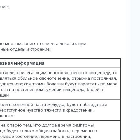
ние;
во многом зависят от места локализации
ные отделы и строение:
езная информация
 отделе, прилегающим непосредственно к пищеводу, то
вляться обильное слюнотечение, отрыжка постоянная,
движениях; симптомы болезни будут нарастать по мере
ться на постепенном сужении пищевода, болей в
ищей
оли в конечной части желудка, будет наблюдаться
неотступное чувство тяжести в средостении,
льного
ана опасно тем, что долгое время симптомы
ицо будет только общая слабость, перемены в
нливое состояние, перемены в настроении,