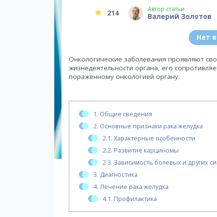
Автор статьи
214
Валерий Золотов
Нет 
Онкологические заболевания проявляют сво
жизнедеятельности органа, его сопротивляем
пораженному онкологией органу.
1.
Общие сведения
2.
Основные признаки рака желудка
2.1.
Характерные особенности
2.2.
Развитие карциномы
2.3.
Зависимость болевых и других с
3.
Диагностика
4.
Лечение рака желудка
4.1.
Профилактика