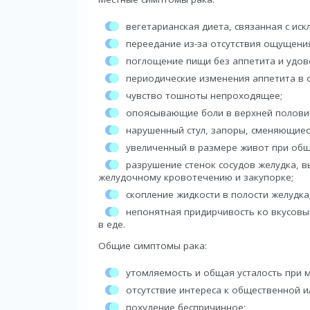
вегетарианская диета, связанная с ис
переедание из-за отсутствия ощущени
поглощение пищи без аппетита и удов
периодические изменения аппетита в о
чувство тошноты непроходящее;
опоясывающие боли в верхней полови
нарушенный стул, запоры, сменяющиес
увеличенный в размере живот при общ
разрушение стенок сосудов желудка, в
желудочному кровотечению и закупорке;
скопление жидкости в полости желудка
непонятная придирчивость ко вкусовы
в еде.
Общие симптомы рака:
утомляемость и общая усталость при м
отсутствие интереса к общественной 
похудение беспричинное;