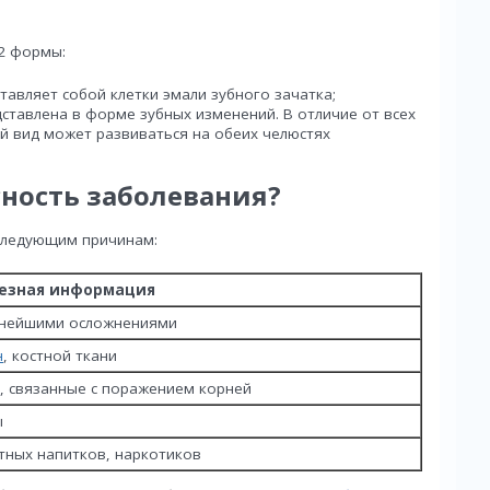
2 формы:
авляет собой клетки эмали зубного зачатка;
тавлена в форме зубных изменений. В отличие от всех
й вид может развиваться на обеих челюстях
сность заболевания?
следующим причинам:
езная информация
льнейшими осложнениями
н
, костной ткани
а, связанные с поражением корней
ы
тных напитков, наркотиков