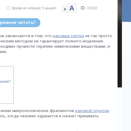
А
Время на чтение: 5 минут
10350
А
времени читать?
ов заключается в том, что
раковые клетки
не так просто
ическим методом не гарантирует полного исцеления.
бходимо провести терапию химическими веществами, и
нию.
вания?
анении микроскопических фрагментов
раковой опухоли
.
ать, когда человек одумается и начнет принимать