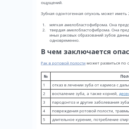
ощущений.
Зубная одонтогенная опухоль может иметь 
мягкая амелобластофиброма. Она предст
твердая амелобластофиброма. Она предс
иных раковых образований зубов данны
одновременно.
В чем заключается опа
Рак в ротовой полости
может развиться по 
№
Пол
1
отказ в лечении зуба от кариеса с да
2
воспаление зуба, а также корней,
десе
3
пародонтоз и другие заболевания зуб
4
повреждения ротовой полости, травм
5
длительное курение, потребление спир