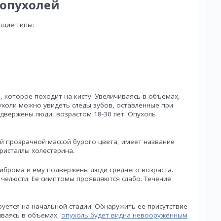
 опухолей
ющие типы:
, которое походит на кисту. Увеличиваясь в объемах,
ухоли можно увидеть следы зубов, оставленные при
двержены люди, возрастом 18-30 лет. Опухоль
й прозрачной массой бурого цвета, имеет название
ристаллы холестерина.
фиброма и ему подвержены люди среднего возраста.
 челюсти. Ее симптомы проявляются слабо. Течение
руется на начальной стадии. Обнаружить ее присутствие
иваясь в объемах,
опухоль будет видна невооружённым