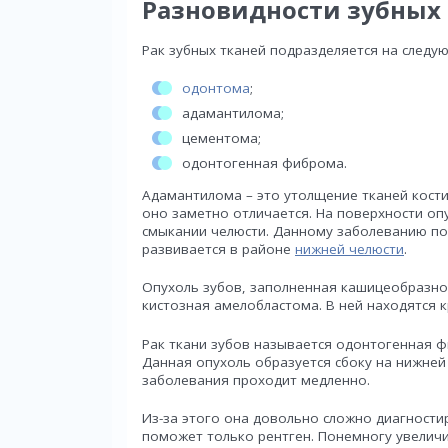
Разновидности зубных
Рак зубных тканей подразделяется на следу
одонтома
;
адамантилома;
цементома;
одонтогенная фиброма.
Адамантилома – это утолщение тканей кости
оно заметно отличается. На поверхности оп
смыкании челюсти. Данному заболеванию по
развивается в районе
нижней челюсти
.
Опухоль зубов, заполненная кашицеобразно
кистозная амелобластома. В ней находятся к
Рак ткани зубов называется одонтогенная 
Данная опухоль образуется сбоку на нижней
заболевания проходит медленно.
Из-за этого она довольно сложно диагности
поможет только рентген. Понемногу увелич