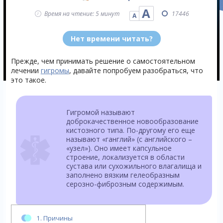
А
Время на чтение: 5 минут
17446
А
Нет времени читать?
Прежде, чем принимать решение о самостоятельном
лечении
гигромы
, давайте попробуем разобраться, что
это такое.
Гигромой называют
доброкачественное новообразование
кистозного типа. По-другому его еще
называют «ганглий» (с английского –
«узел»). Оно имеет капсульное
строение, локализуется в области
сустава или сухожильного влагалища и
заполнено вязким гелеобразным
серозно-фиброзным содержимым.
1.
Причины