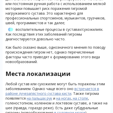
или постоянная ручная работа с использованием мелкой
моторики повышает риск поражения гигромой
нагружаемого сустава. Это характенрно для
профессиональных спортсменов, музыкантов, грузчиков,
швей, программистов и так далее;
воспалительные процессы в суставах/сухожилиях.
Как последствия этих заболеваний гигромы
диагностируются довольно часто.
Как было сказано выше, однозначного мнения по поводу
происхождения гигром нет, однако перечисленные
факторы часто приводят к формированию этого вида
новообразований.
Места локализации
Любой сустав или сухожилие могут быть поражены этим
заболеванием. Однако чаще всего оно
встречается в
районе лучезапястного сустава кисти
. Также гигрома
появляется
на пальцах рук
и
на ногах
,
на стопе
,
голеностопном, коленном и локтевом суставе, а также на
шее (правда, гораздо реже). Есть даже субдуральные
гигромы (новообразования
в головном мозге
).