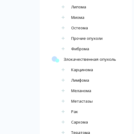
Липома
Миома
Остеома
Прочие опухоли
Фиброма
Злокачественная опухоль
Карцинома
Лимфома
Меланома
Метастазы
Рак
Саркома
Тератома