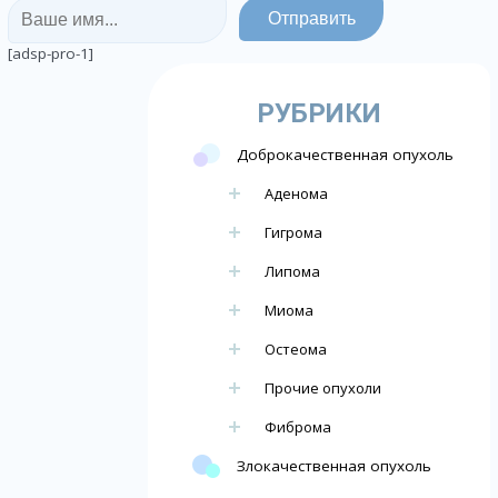
[adsp-pro-1]
РУБРИКИ
Доброкачественная опухоль
Аденома
Гигрома
Липома
Миома
Остеома
Прочие опухоли
Фиброма
Злокачественная опухоль