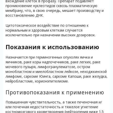
вхождение клеток в профазу. Препарат подавляет
проникновение нуклеотидов сквозь плазматическую
мембрану, что, в свою очередь, мешает производству и
восстановлению ДНК.
Цитотоксическое воздействие по отношению к
нормальным и здоровым клеткам случается
исключительно при назначении высоких дозировок.
Показания к использованию
Назначается при герминогенных опухолях яичка и
яичников, раке коры надпочечников, раке легких, раке
мочевого пузыря, лимфогранулематозе, остром
монобластном и миелобластном лейкозе, неходжкинской
лимфоме, саркоме Юинга, саркоме Капоши, раке желудка,
нейробластоме, хорионэпителиоме.
Противопоказания к применению
Повышенная чувствительность, а также печеночная и/
или почечная недостаточность и тяжелое угнетение
костномозгового кроветворения (нейтропения ниже 1.5