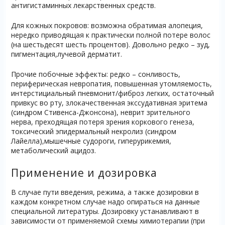
антигистаминных лекарственных средств.
Для кожных покровов: возможна обратимая алопеция,
нередко приводящая к практически полной потере волос
(на шестьдесят шесть процентов). Довольно редко – зуд,
пигментация,лучевой дерматит.
Прочие побочные эффекты: редко – сонливость,
периферическая невропатия, повышенная утомляемость,
интерстициальный пневмонит/фиброз легких, остаточный
привкус во рту, злокачественная экссудативная эритема
(синдром Стивенса-Джонсона), неврит зрительного
нерва, преходящая потеря зрения коркового генеза,
токсический эпидермальный некролиз (синдром
Лайелла),мышечные судороги, гиперурикемия,
метаболический ацидоз.
Применение и дозировка
В случае пути введения, режима, а также дозировки в
каждом конкретном случае надо опираться на данные
специальной литературы. Дозировку устанавливают в
зависимости от применяемой схемы химиотерапии (при