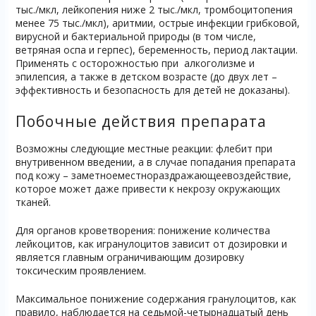
тыс./мкл, лейкопения ниже 2 тыс./мкл, тромбоцитопения
менее 75 тыс./мкл), аритмии, острые инфекции грибковой,
вирусной и бактериальной природы (в том числе,
ветряная оспа и герпес), беременность, период лактации.
Применять с осторожностью при алкоголизме и
эпилепсия, а также в детском возрасте (до двух лет –
эффективность и безопасность для детей не доказаны).
Побочные действия препарата
Возможны следующие местные реакции: флебит при
внутривенном введении, а в случае попадания препарата
под кожу – заметноеместнораздражающеевоздействие,
которое может даже привести к некрозу окружающих
тканей.
Для органов кроветворения: понижение количества
лейкоцитов, как игранулоцитов зависит от дозировки и
является главным ограничивающим дозировку
токсическим проявлением.
Максимальное понижение содержания гранулоцитов, как
правило, наблюдается на седьмой-четырнадцатый день