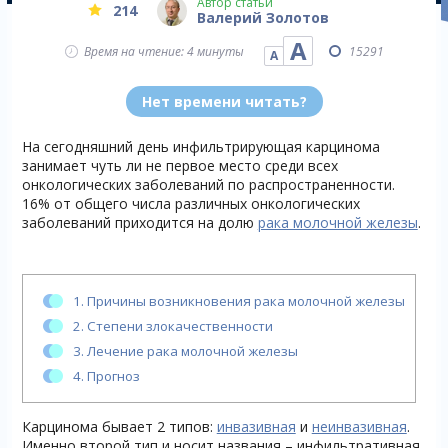
Автор статьи
214
Валерий Золотов
А
Время на чтение: 4 минуты
15291
А
Нет времени читать?
На сегодняшний день инфильтрирующая карцинома
занимает чуть ли не первое место среди всех
онкологических заболеваний по распространенности.
16% от общего числа различных онкологических
заболеваний приходится на долю
рака молочной железы
.
1.
Причины возникновения рака молочной железы
2.
Степени злокачественности
3.
Лечение рака молочной железы
4.
Прогноз
Карцинома бывает 2 типов:
инвазивная
и
неинвазивная
.
Именно второй тип и носит названия – инфильтративная