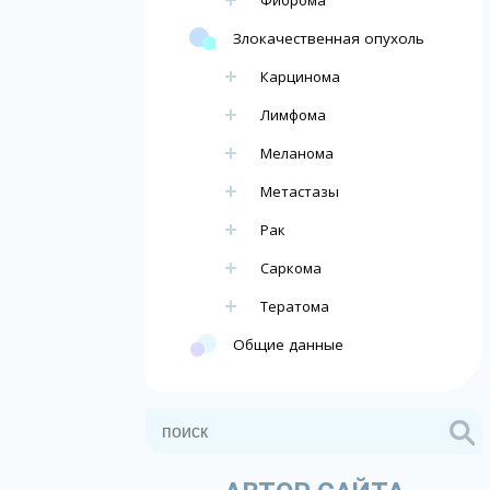
Фиброма
Злокачественная опухоль
Карцинома
Лимфома
Меланома
Метастазы
Рак
Саркома
Тератома
Общие данные