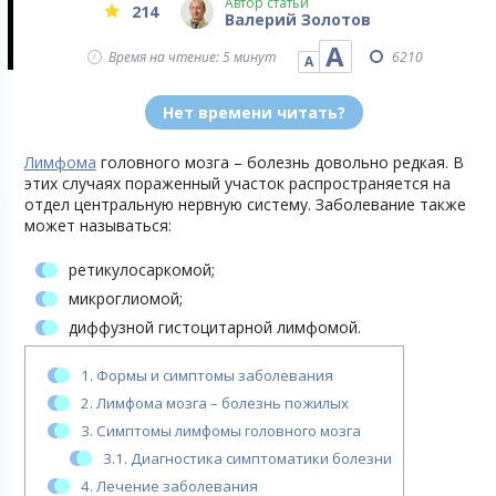
Автор статьи
214
Валерий Золотов
А
Время на чтение: 5 минут
6210
А
Нет времени читать?
Лимфома
головного мозга – болезнь довольно редкая. В
этих случаях пораженный участок распространяется на
отдел центральную нервную систему. Заболевание также
может называться:
ретикулосаркомой;
микроглиомой;
диффузной гистоцитарной лимфомой.
1.
Формы и симптомы заболевания
2.
Лимфома мозга – болезнь пожилых
3.
Симптомы лимфомы головного мозга
3.1.
Диагностика симптоматики болезни
4.
Лечение заболевания