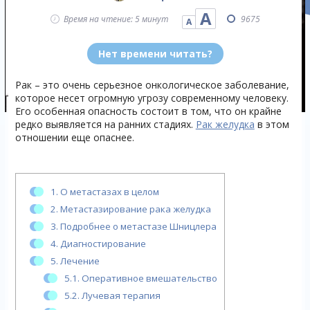
А
Время на чтение: 5 минут
9675
А
Нет времени читать?
Рак – это очень серьезное онкологическое заболевание,
которое несет огромную угрозу современному человеку.
Его особенная опасность состоит в том, что он крайне
редко выявляется на ранних стадиях.
Рак желудка
в этом
отношении еще опаснее.
1.
О метастазах в целом
2.
Метастазирование рака желудка
3.
Подробнее о метастазе Шницлера
4.
Диагностирование
5.
Лечение
5.1.
Оперативное вмешательство
5.2.
Лучевая терапия