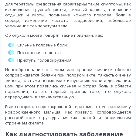
Для тератомы средостения характерны такие симптомы, как
искривление грудной клетки, сильный кашель, появление
отдышки и икоты, посинение кожного покрова, боли в
сердце, изменение частоты сердцебиения, небольшое
увеличение температуры тела.
Об опухоли мозга говорят такие признаки, как:
Сильные головные боли;
Постоянная тошнота;
Приступы головокружения.
Новообразование в левом или правом яичнике обычно
сопровождается болями при половом акте, тяжестью внизу
живота, частыми позывами к испусканию мочи и дефекации.
Если при этом появились сильная и острая боль в области
поражения, то это первый признак того, что опухоль
переродилась в злокачественную.
Если говорить о пресакральной тератоме, то ее развитие у
новорожденного малыша, как правило, сопровождается
расстройством структуры мягких тканей и аномальным
строением скелета.
Как диагностировать заболевание