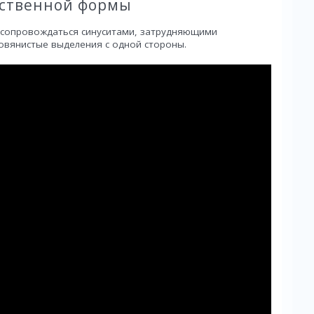
ественной формы
 сопровождаться синуситами, затрудняющими
ровянистые выделения с одной стороны.