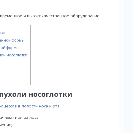
овременное и высококачественное оборудование.
тки
енной формы
ной формы
ий носоглотки
пухоли носоглотки
оцессов в полости носа
и
рта
:
ичием гноя из носа;
чения;