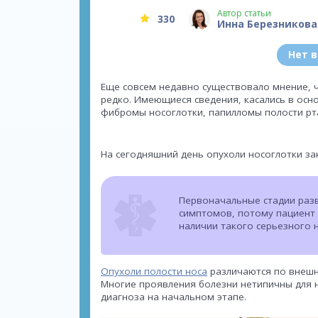
Автор статьи
330
Инна Березникова
Нет 
Еще совсем недавно существовало мнение, ч
редко. Имеющиеся сведения, касались в осн
фибромы носоглотки, папилломы полости рт
На сегодняшний день опухоли носоглотки з
Первоначальные стадии разв
симптомов, потому пациент 
наличии такого серьезного н
Опухоли полости носа
различаются по внешн
Многие проявления болезни нетипичны для н
диагноза на начальном этапе.