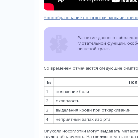
Новообразование носоглотки злокачествен
Развитие данного заболева
глотательной функции, особе
пищевой тракт.
Со временем отмечаются следующие симпт
№
Пол
1
появление боли
2
охриплость
3
выделения крови при отхаркивании
4
неприятный запах изо рта
Опухоли носоглотки могут выдавать метаста
трудно обнаружить. На следующем этапе ра