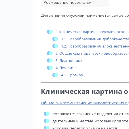
Розмещение носоглотки
Для лечения опухолей применяется самое с
1.
Клиническая картина опухоли носогло
1.1.
Новообразования доброкачеств
1.2.
Новообразования злокачествен
2.
Общие симптомы всех новообразован
3.
Диагностика
4.
Лечение
4.1.
Прогноз
Клиническая картина о
Общие симптомы течение онкологических пр
появляются слизистые выделения с нал
длительные и частые носовые кровоте
носовая перегородка смещается;