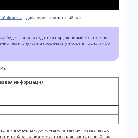
ной формы
– дифференцированный рак.
ния будет сопровождаться нарушениями со стороны
нно, если опухоль зародилась у входа в горло, либо
омы:
езная информация
зы в лимфатическую систему, а там их чрезвычайно
звития заболевания метастазы появляются в шейных