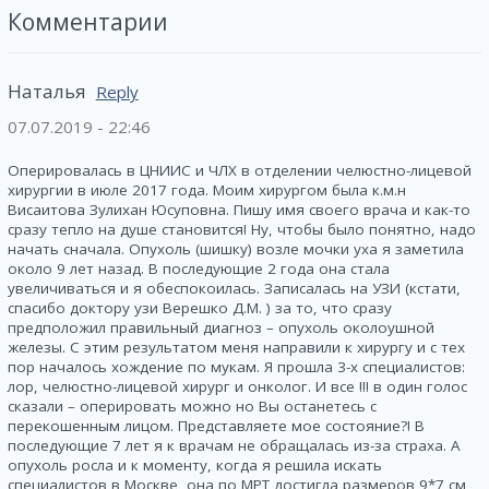
Комментарии
Наталья
Reply
07.07.2019 - 22:46
Оперировалась в ЦНИИС и ЧЛХ в отделении челюстно-лицевой
хирургии в июле 2017 года. Моим хирургом была к.м.н
Висаитова Зулихан Юсуповна. Пишу имя своего врача и как-то
сразу тепло на душе становится! Ну, чтобы было понятно, надо
начать сначала. Опухоль (шишку) возле мочки уха я заметила
около 9 лет назад. В последующие 2 года она стала
увеличиваться и я обеспокоилась. Записалась на УЗИ (кстати,
спасибо доктору узи Верешко Д.М. ) за то, что сразу
предположил правильный диагноз – опухоль околоушной
железы. С этим результатом меня направили к хирургу и с тех
пор началось хождение по мукам. Я прошла 3-х специалистов:
лор, челюстно-лицевой хирург и онколог. И все !!! в один голос
сказали – оперировать можно но Вы останетесь с
перекошенным лицом. Представляете мое состояние?! В
последующие 7 лет я к врачам не обращалась из-за страха. А
опухоль росла и к моменту, когда я решила искать
специалистов в Москве, она по МРТ достигла размеров 9*7 см,