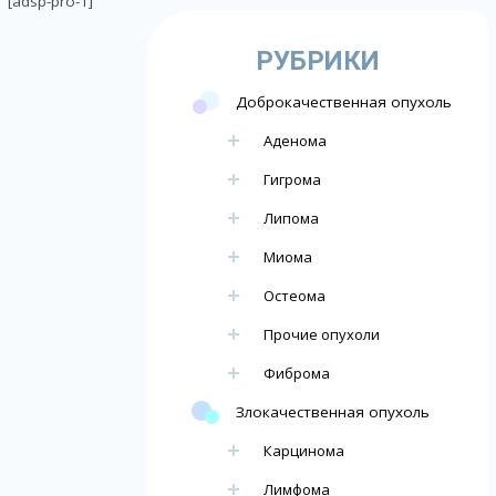
[adsp-pro-1]
РУБРИКИ
Доброкачественная опухоль
Аденома
Гигрома
Липома
Миома
Остеома
Прочие опухоли
Фиброма
Злокачественная опухоль
Карцинома
Лимфома