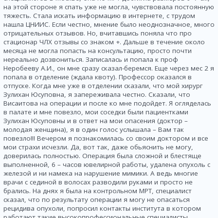
на этой стороне я спать уже не могла, чувствовала постоянную
тяжесть. Стала искать информацию в интернете, с трудом
нашла ЦНИИС. Если честно, мнение было неоднозначное, много
отрицательных отзывов. Но, вчитавшись поняла что про
стационар ЧЛХ отзывы со знаком +. Дальше в течение около
месяца не могла попасть на консультацию, просто почти
нереально дозвониться. Записалась и попала к проф
Неробееву А.И., он мне сразу сказал-беремся. Еще через мес 2 я
попала в отделение (ждала квоту). Профессор оказался в
отпуске. Когда мне уже в отделении сказали, что мой хирург
Зулихан Юсуповна, я запереживала честно. Сказали, что
Висаитова на операции и после ко мне подойдет. Я огляделась
в палате и мне повезло, мои соседки были пациентками
Зулихан Юсуповны и в ответ на мои опасения (доктор –
молодая женщина), я в один голос услышала – Вам так
повезло!!! Вечером я познакомилась со своим доктором и все
мои страхи исчезли. Да, вот так, даже обьяснить не могу,
доверилась полностью. Операция была сложной и блестяще
выполненной, 6 – часов ювелирной работы, удалена опухоль с
железой и ни намека на нарушение мимики. А ведь многие
врачи с сединой в волосах разводили руками и просто не
брались. На днях я была на контрольном МРТ, специалист
сказал, что по результату операции я могу не опасаться
рецидива опухоли, попросил контакты института в котором
работают такие высокопрофессиональные специалисты.