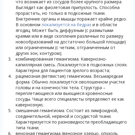
что возникает из сосудов более крупного размера.
Выглядит как фиолетовая припухлость. Способна
прорастать, но только в подкожные ткани.
Внктренние органы и мышцы поражает крайне редко.
В основном
локализуется на бедрах
и в области
ягодиц. Может быть диффузным (с размытыми
краями или в виде скопления различных по размеру
новообразований на достаточно большой площади)
или ограниченным (с четким, отграниченным от
других зон, контуром);
комбинированная гемангиома. Кавернозно-
капиллярная смесь. Локализуется в подкожных слоях.
Характерна для пациентов зрелого возраста;
рацемозная (ветвистая) гемангиома. Весьмаредкая
форма. Обычно локализуется оволошенном участке
головы и на конечностях тела. Структура –
переплетающиеся или вьющиеся кровеносные
сосуды. Чаще всего специалисты определяют ее как
кавернозную;
смешанная гемангиома. Состоит из лимфоидной,
соединительной, нервной и сосудистой ткани.
Характеризуется по разновидности преобладающего
типа ткани;
венозная гемангиома (венозное озерцо, опухоль