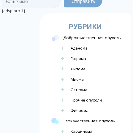
[adsp-pro-1]
РУБРИКИ
Доброкачественная опухоль
Аденома
Гигрома
Липома
Миома
Остеома
Прочие опухоли
Фиброма
Злокачественная опухоль
Карцинома