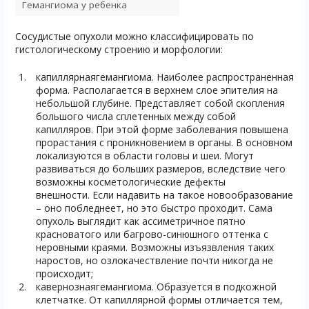
Гемангиома у ребенка
Сосудистые опухоли можно классифицировать по
гистологическому строению и морфологии:
капиллярнаягемангиома. Наиболее распространенная
форма. Располагается в верхнем слое эпителия на
небольшой глубине. Представляет собой скопления
большого числа сплетенных между собой
капилляров. При этой форме заболевания повышена
прорастания с проникновением в органы. В основном
локализуются в области головы и шеи. Могут
развиваться до больших размеров, вследствие чего
возможны косметологические дефекты
внешности. Если надавить на такое новообразование
– оно побледнеет, но это быстро проходит. Сама
опухоль выглядит как ассиметричное пятно
красноватого или багрово-синюшного оттенка с
неровными краями. Возможны изъязвления таких
наростов, но озлокачествление почти никогда не
происходит;
кавернознаягемангиома. Образуется в подкожной
клетчатке. От капиллярной формы отличается тем,