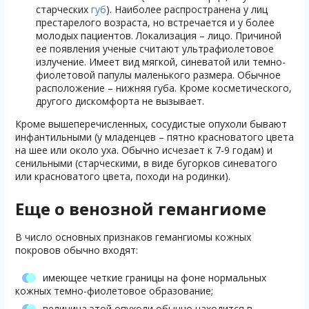
старческих
губ
). Наиболее распространена у лиц
престарелого возраста, но встречается и у более
молодых пациентов. Локализация – лицо. Причиной
ее появления ученые считают ультрафиолетовое
излучение. Имеет вид мягкой, синеватой или темно-
фиолетовой папулы маленького размера. Обычное
расположение – нижняя губа. Кроме косметического,
другого дискомфорта не вызывает.
Кроме вышеперечисленных, сосудистые опухоли бывают
инфантильными (у младенцев – пятно красноватого цвета
на шее или около уха. Обычно исчезает к 7-9 годам) и
сенильными (старческими, в виде бугорков синеватого
или красноватого цвета, походи на родинки).
Еще о венозной гемангиоме
В число основных признаков гемангиомы кожных
покровов обычно входят:
имеющее четкие границы на фоне нормальных
кожных темно-фиолетовое образование;
величина этой опухоли обычно находится в