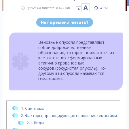
А
Время на чтение: 6 минут
4258
А
Нет времени читать?
Венозные опухоли представляют
собой доброкачественные
образования, которые появляются из
клеток стенок сформированных
атипично кровеносных
сосудов (сосудистая опухоль). По-
другому эти опухоли называются
гемангиомы.
1.
Симптомы
2.
Факторы, провоцирующие появление гемангиом
2.1.
Виды