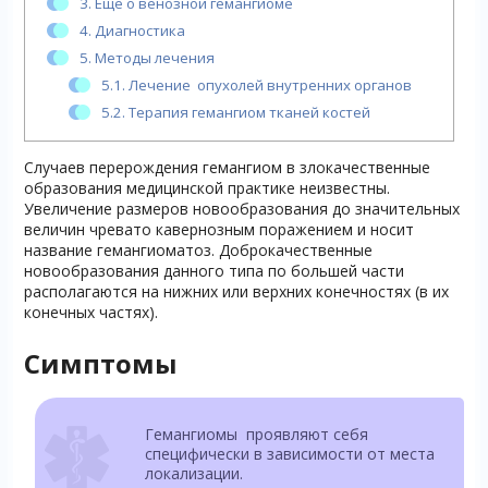
3.
Еще о венозной гемангиоме
4.
Диагностика
5.
Методы лечения
5.1.
Лечение опухолей внутренних органов
5.2.
Терапия гемангиом тканей костей
Случаев перерождения гемангиом в злокачественные
образования медицинской практике неизвестны.
Увеличение размеров новообразования до значительных
величин чревато кавернозным поражением и носит
название гемангиоматоз. Доброкачественные
новообразования данного типа по большей части
располагаются на нижних или верхних конечностях (в их
конечных частях).
Симптомы
Гемангиомы проявляют себя
специфически в зависимости от места
локализации.