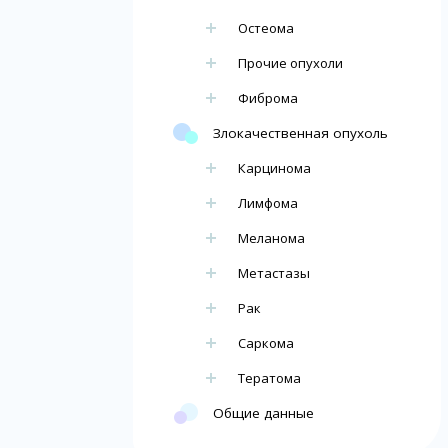
Остеома
Прочие опухоли
Фиброма
Злокачественная опухоль
Карцинома
Лимфома
Меланома
Метастазы
Рак
Саркома
Тератома
Общие данные