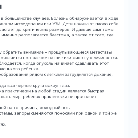
я
в большинстве случаев. Болезнь обнаруживается в ходе
овском исследовании или УЗИ. Дети начинают плохо себя
орастает до критических размеров. И дальше симптомы
е именно располагается бластома, а также от того, где
зу обратить внимание – прощупывающиеся метастазы
появляется воспаление на шее или живот увеличивается.
людается, когда опухоль начинает сдавливать этот
аленького ребенка.
ообразования рядом с легкими затрудняется дыхание,
даться черные круги вокруг глаз.
а практически на любой стадии является быстрая
авать мир, ребенок практически не проявляет
ой на то причины, холодный пот.
темы, запоры сменяются поносами при одной и той же
ях.