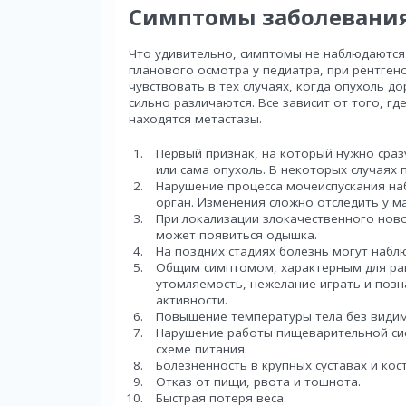
Симптомы заболевани
Что удивительно, симптомы не наблюдаются 
планового осмотра у педиатра, при рентген
чувствовать в тех случаях, когда опухоль д
сильно различаются. Все зависит от того, гд
находятся метастазы.
Первый признак, на который нужно сра
или сама опухоль. В некоторых случаях 
Нарушение процесса мочеиспускания наб
орган. Изменения сложно отследить у м
При локализации злокачественного нов
может появиться одышка.
На поздних стадиях болезнь могут наблю
Общим симптомом, характерным для рак
утомляемость, нежелание играть и позн
активности.
Повышение температуры тела без видим
Нарушение работы пищеварительной сис
схеме питания.
Болезненность в крупных суставах и кост
Отказ от пищи, рвота и тошнота.
Быстрая потеря веса.