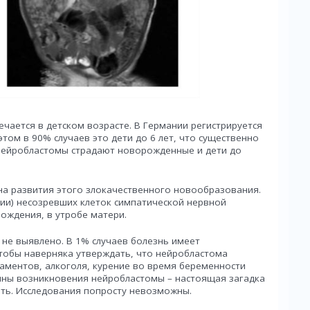
ечается в детском возрасте. В Германии регистрируется
том в 90% случаев это дети до 6 лет, что существенно
 нейробластомы страдают новорожденные и дети до
на развития этого злокачественного новообразования.
ции) несозревших клеток симпатической нервной
ождения, в утробе матери.
не выявлено. В 1% случаев болезнь имеет
чтобы наверняка утверждать, что нейробластома
аментов, алкоголя, курение во время беременности
чины возникновения нейробластомы – настоящая загадка
ить. Исследования попросту невозможны.