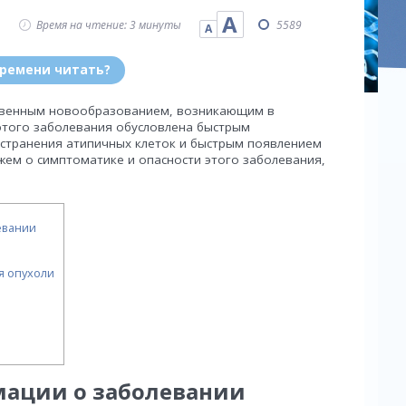
А
Время на чтение: 3 минуты
5589
А
времени читать?
ственным новообразованием, возникающим в
этого заболевания обусловлена быстрым
странения атипичных клеток и быстрым появлением
ажем о симптоматике и опасности этого заболевания,
евании
я опухоли
ации о заболевании