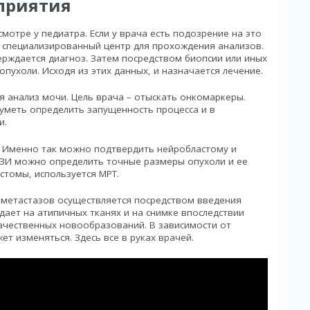
приятия
отре у педиатра. Если у врача есть подозрение на это
в специализированный центр для прохождения анализов.
рждается диагноз. Затем посредством биопсии или иных
пухоли. Исходя из этих данных, и назначается лечение.
 анализ мочи. Цель врача – отыскать онкомаркеры.
уметь определить запущенность процесса и в
и.
. Именно так можно подтвердить нейробластому и
ЗИ можно определить точные размеры опухоли и ее
стомы, используется МРТ.
 метастазов осуществляется посредством введения
дает на атипичных тканях и на снимке впоследствии
ачественных новообразований. В зависимости от
т изменяться. Здесь все в руках врачей.