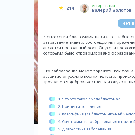
Автор статьи
214
Валерий Золотов
Нет 
В онкологии бластомами называют любые оп
разрастание тканей, состоящих из пораженн
является постоянный рост. Опухоли продол
которыми было спровоцировано образовани
Это заболевание может заражать как ткани о
развитие опухоли в костях челюсти, происх
проявляется доброкачественная опухоль ни
1.
Что это такое амелобластома?
2.
Причины появления
3.
Классификация бластом нижней челю
4.
Симптомы новообразования в нижней
5.
Диагностика заболевания