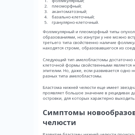
фолликулярный;
плеоморфный;
акантоматозный;
базально-клеточный;
гранулярно-клеточный.
Фолликулярный и плеоморфный типы опухол
образованиями, но изнутри у нее можно вст
третьего типа свойственно наличие фоллику
находятся строме, образовавшегося из соед
Следующий тип амелобластомы достаточно си
клеточной формы свойственными является н
эпителии. Но, даже, если развивается одно 
разных типа амелобластомы.
Бластома нижней челюсти еще имеет звездч
проявляет большое значение в рецидивах д
островки, для которых характерно выходить
Симптомы новообразов
челюсти
Развитие бластомы нижней челюсти происхо