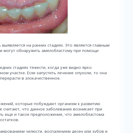
 выявляется на ранних стадиях. Это является главным
ги могут обнаружить амелобластому при помощи
едних стадиях тяжести, когда уже видно ярко
м участке. Если запустить лечение опухоли, то она
перерасти в злокачественное.
ожений, которые побуждают организм к развитию
е считают, что данное заболевание возникает при
сть еще и такое предположение, что амелобластома
остатков.
мированием челюсти, воспалением десен или зубов и