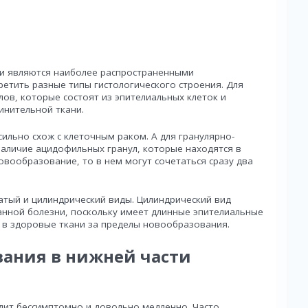
и являются наиболее распространенными
ретить разные типы гистологического строения. Для
лов, которые состоят из эпителиальных клеток и
инительной ткани.
льно схож с клеточным раком. А для гранулярно-
аличие ацидофильных гранул, которые находятся в
новообразование, то в нем могут сочетаться сразу два
атый и цилиндрический виды. Цилиндрический вид
анной болезни, поскольку имеет длинные эпителиальные
 в здоровые ткани за пределы новообразования.
ания в нижней части
дит бессимптомно и довольно медленно. Часто