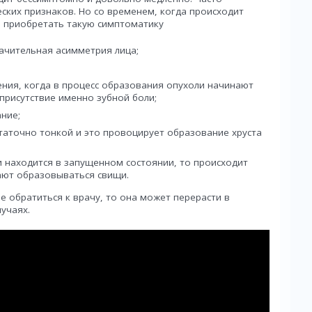
ских признаков. Но со временем, когда происходит
 приобретать такую симптоматику
ачительная асимметрия лица;
ия, когда в процесс образования опухоли начинают
 присутствие именно зубной боли;
ние;
таточно тонкой и это провоцирует образование хруста
 находится в запущенном состоянии, то происходит
ают образовываться свищи.
е обратиться к врачу, то она может перерасти в
учаях.