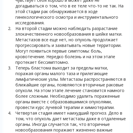
чувствует себя хорошо и может даже не
догадываться о том, что в ее теле что-то не так. На
этой стадии рак обнаруживается в ходе
гинекологического осмотра и инструментального
исследования.
На второй стадии можно наблюдать разрастание
злокачественного новообразования в шейке матки.
Метастазов все еще нет, но опухоль продолжает
прогрессировать и захватывать новые территории.
Могут появиться первые симптомы: боль,
кровотечение. Нередко болезнь и на этом этапе
протекает бессимптомно.
Теперь бластома выходит за пределы матки,
поражая органы малого таза и прилегающие
лимфатические узлы. Метастазы распространяются в
ближайшие органы, появляются вторичные раковые
опухоли. На этом этапе лечение становится намного
более сложным. Необходимо удалить пораженные
органы вместе с образовавшимися опухолями,
провести курс лучевой терапии и химиотерапии.
Четвертая стадия имеет наихудший прогноз. Дело в
том, что опухоль дает метастазы даже в отдаленные
органы. Иногда случается так, что вторичные
новообразования поражают жизненно важные