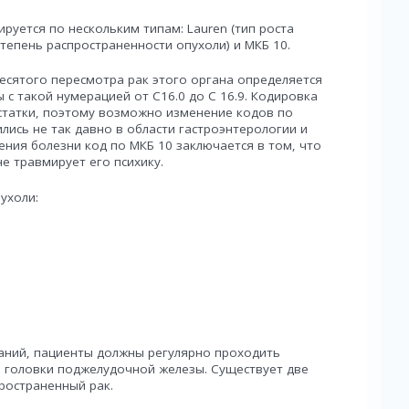
руется по нескольким типам: Lauren (тип роста
степень распространенности опухоли) и МКБ 10.
есятого пересмотра рак этого органа определяется
 с такой нумерацией от C16.0 до C 16.9. Кодировка
статки, поэтому возможно изменение кодов по
лись не так давно в области гастроэнтерологии и
ния болезни код по МКБ 10 заключается в том, что
е травмирует его психику.
ухоли:
аний, пациенты должны регулярно проходить
и головки поджелудочной железы. Существует две
пространенный рак.