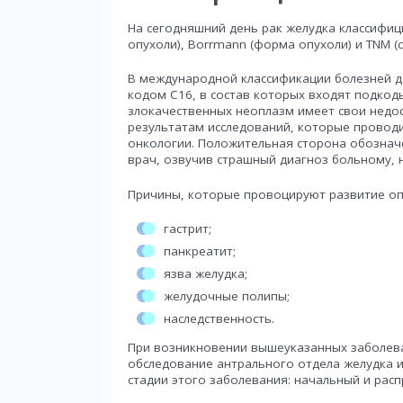
На сегодняшний день рак желудка классифици
опухоли), Borrmann (форма опухоли) и TNM (
В международной классификации болезней д
кодом C16, в состав которых входят подкоды
злокачественных неоплазм имеет свои недо
результатам исследований, которые проводи
онкологии. Положительная сторона обозначе
врач, озвучив страшный диагноз больному, н
Причины, которые провоцируют развитие оп
гастрит;
панкреатит;
язва желудка;
желудочные полипы;
наследственность.
При возникновении вышеуказанных заболев
обследование антрального отдела желудка 
стадии этого заболевания: начальный и рас