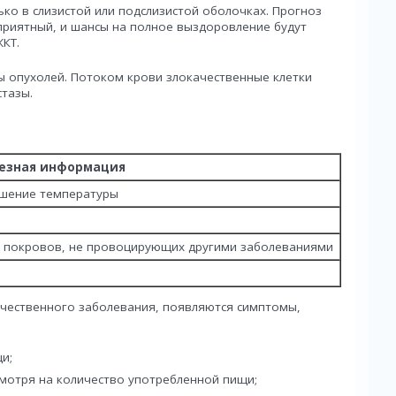
ко в слизистой или подслизистой оболочках. Прогноз
приятный, и шансы на полное выздоровление будут
ЖКТ.
ы опухолей. Потоком крови злокачественные клетки
стазы.
езная информация
ышение температуры
х покровов, не провоцирующих другими заболеваниями
чественного заболевания, появляются симптомы,
и;
смотря на количество употребленной пищи;