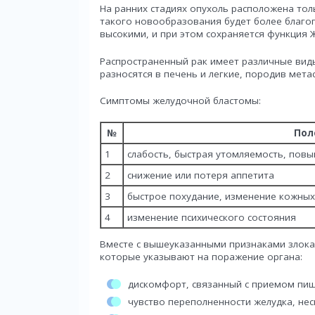
На ранних стадиях опухоль расположена толь
такого новообразования будет более благо
высокими, и при этом сохраняется функция 
Распространенный рак имеет различные вид
разносятся в печень и легкие, породив мета
Симптомы желудочной бластомы:
№
Пол
1
слабость, быстрая утомляемость, пов
2
снижение или потеря аппетита
3
быстрое похудание, изменение кожны
4
изменение психического состояния
Вместе с вышеуказанными признаками злока
которые указывают на поражение органа:
дискомфорт, связанный с приемом пищ
чувство переполненности желудка, не