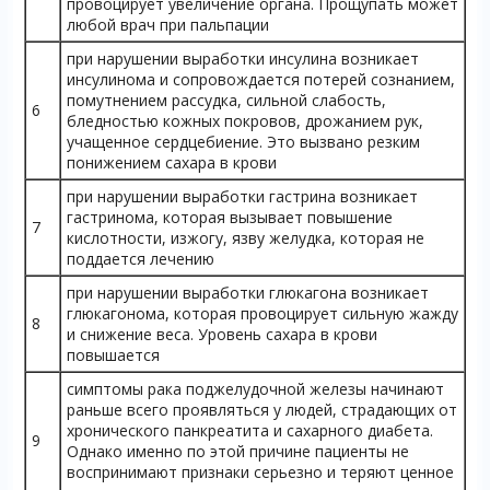
провоцирует увеличение органа. Прощупать может
любой врач при пальпации
при нарушении выработки инсулина возникает
инсулинома и сопровождается потерей сознанием,
помутнением рассудка, сильной слабость,
6
бледностью кожных покровов, дрожанием рук,
учащенное сердцебиение. Это вызвано резким
понижением сахара в крови
при нарушении выработки гастрина возникает
гастринома, которая вызывает повышение
7
кислотности, изжогу, язву желудка, которая не
поддается лечению
при нарушении выработки глюкагона возникает
глюкагонома, которая провоцирует сильную жажду
8
и снижение веса. Уровень сахара в крови
повышается
симптомы рака поджелудочной железы начинают
раньше всего проявляться у людей, страдающих от
хронического панкреатита и сахарного диабета.
9
Однако именно по этой причине пациенты не
воспринимают признаки серьезно и теряют ценное