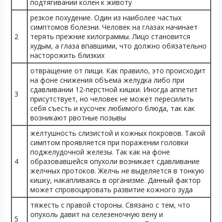
подтягивании колен к животу
резкое похудение. Один из наиболее частых
симптомов болезни. Человек на глазах начинает
2
терять прежние килограммы. Лицо становится
худым, а глаза впавшими, что должно обязательно
насторожить близких
отвращение от пищи. Как правило, это происходит
на фоне снижения объема желудка либо при
сдавливании 12-перстной кишки. Иногда аппетит
3
присутствует, но человек не может пересилить
себя съесть и кусочек любимого блюда, так как
возникают рвотные позывы
желтушность слизистой и кожных покровов. Такой
симптом проявляется при поражении головки
поджелудочной железы. Так как на фоне
4
образовавшейся опухоли возникает сдавливание
желчных протоков. Желчь не выделяется в тонкую
кишку, накапливаясь в организме. Данный фактор
может спровоцировать развитие кожного зуда
тяжесть с правой стороны. Связано с тем, что
опухоль давит на селезеночную вену и
5