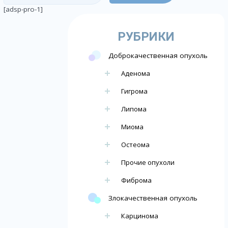
[adsp-pro-1]
РУБРИКИ
Доброкачественная опухоль
Аденома
Гигрома
Липома
Миома
Остеома
Прочие опухоли
Фиброма
Злокачественная опухоль
Карцинома