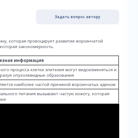
Задать вопрос автору
ину, которая провоцирует развитие ворсинчатой
которая закономерность.
езная информация
ного процесса клетки эпителия могут видоизменяться и
бразуя опухолевидные образования
ляется наиболее частой причиной ворсинчатых аденом
нального питания вызывают частую изжогу, которая
шки