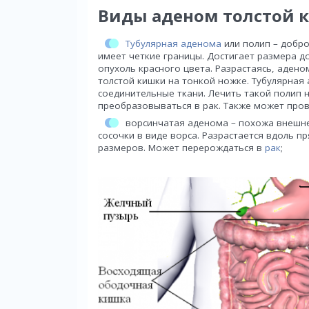
Виды аденом толстой 
Тубулярная аденома
или полип – добр
имеет четкие границы. Достигает размера д
опухоль красного цвета. Разрастаясь, аден
толстой кишки на тонкой ножке. Тубулярная
соединительные ткани. Лечить такой полип 
преобразовываться в рак. Также может про
ворсинчатая аденома – похожа внешне 
сосочки в виде ворса. Разрастается вдоль п
размеров. Может перерождаться в
рак
;