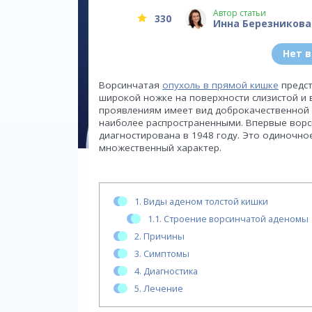
Автор статьи
330
Инна Березникова
Нет 
Ворсинчатая
опухоль в прямой кишке
предст
широкой ножке на поверхности слизистой и в
проявлениям имеет вид доброкачественной 
наиболее распространенными. Впервые ворс
диагностирована в 1948 году. Это одиночно
множественный характер.
1.
Виды аденом толстой кишки
1.1.
Строение ворсинчатой аденомы
2.
Причины
3.
Симптомы
4.
Диагностика
5.
Лечение