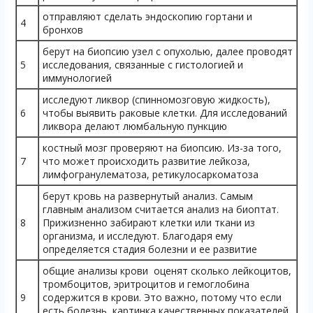
отправляют сделать эндоскопию гортани и
4
бронхов
берут на биопсию узел с опухолью, далее проводят
5
исследования, связанные с гистологией и
иммунологией
исследуют ликвор (спинномозговую жидкость),
6
чтобы выявить раковые клетки. Для исследований
ликвора делают люмбальную пункцию
костный мозг проверяют на биопсию. Из-за того,
7
что может происходить развитие лейкоза,
лимфогранулематоза, ретикулосаркоматоза
берут кровь на развернутый анализ. Самым
главным анализом считается анализ на биоптат.
8
Прижизненно забирают клетки или ткани из
организма, и исследуют. Благодаря ему
определяется стадия болезни и ее развитие
общие анализы крови оценят сколько лейкоцитов,
тромбоцитов, эритроцитов и гемоглобина
9
содержится в крови. Это важно, потому что если
есть болезнь, картинка качественных показателей