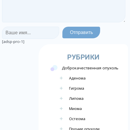
[adsp-pro-1]
РУБРИКИ
Доброкачественная опухоль
Аденома
Гигрома
Липома
Миома
Остеома
Прочие опухоли