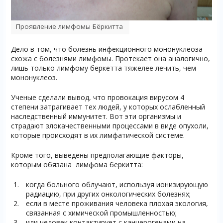
Проявление лимфомы Бёркитта
Дело в том, что болезнь инфекционного мононуклеоза
схожа с болезнями лимфомы. Протекает она аналогично,
лишь только лимфому беркетта тяжелее лечить, чем
мононуклеоз.
Ученые сделали вывод, что провокация вирусом 4
степени затрагивает тех людей, у которых ослабленный
наследственный иммунитет. Вот эти организмы и
страдают злокачественными процессами в виде опухоли,
которые происходят в их лимфатической системе.
Кроме того, выведены предполагающие факторы,
которым обязана лимфома беркитта:
когда больного облучают, используя ионизирующую
радиацию, при других онкологических болезнях;
если в месте проживания человека плохая экология,
связанная с химической промышленностью;
или человек контактирует с канцерогенами на