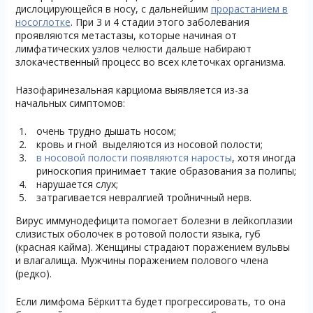
дислоцирующейся в носу, с дальнейшим
прорастанием в
носоглотке
. При 3 и 4 стадии этого заболевания
проявляются метастазы, которые начиная от
лимфатических узлов челюсти дальше набирают
злокачественный процесс во всех клеточках организма.
Назофаринезальная карциома выявляется из-за
начальных симптомов:
очень трудно дышать носом;
кровь и гной выделяются из носовой полости;
в носовой полости появляются наросты
, хотя иногда
риноскопия принимает такие образования за полипы;
нарушается слух;
затрагивается невралгией тройничный нерв.
Вирус иммунодефицита помогает болезни в лейкоплазии
слизистых оболочек в ротовой полости языка, губ
(красная кайма). Женщины страдают поражением вульвы
и влагалища. Мужчины поражением полового члена
(редко).
Если лимфома Бёркитта будет прогрессировать, то она