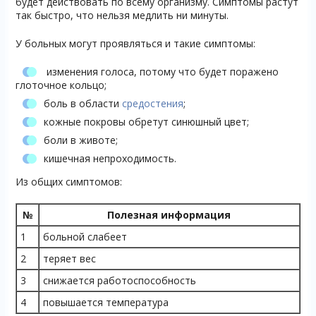
будет действовать по всему организму. Симптомы растут
так быстро, что нельзя медлить ни минуты.
У больных могут проявляться и такие симптомы:
изменения голоса, потому что будет поражено
глоточное кольцо;
боль в области
средостения
;
кожные покровы обретут синюшный цвет;
боли в животе;
кишечная непроходимость.
Из общих симптомов:
№
Полезная информация
1
больной слабеет
2
теряет вес
3
снижается работоспособность
4
повышается температура